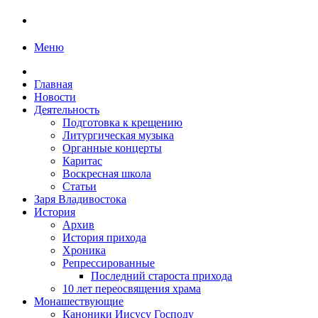
Меню
Главная
Новости
Деятельность
Подготовка к крещению
Литургическая музыка
Органные концерты
Каритас
Воскресная школа
Статьи
Заря Владивостока
История
Архив
История прихода
Хроника
Репрессированные
Последний староста прихода
10 лет переосвящения храма
Монашествующие
Каноники Иисусу Господу