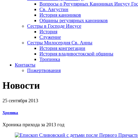
Вопросы о Регулярных Канониках Иисусу Го
Св. Августин
История каноников
Общины регулярных каноников
Сестры в Господе Иисусе
История
Служение
Сестры Милосердия Св. Анны
История конгрегации
История владивостокской общины
Тропинка
Контакты
Пожертвования
Новости
25 сентября 2013
Хроника
Хроника прихода за 2013 год