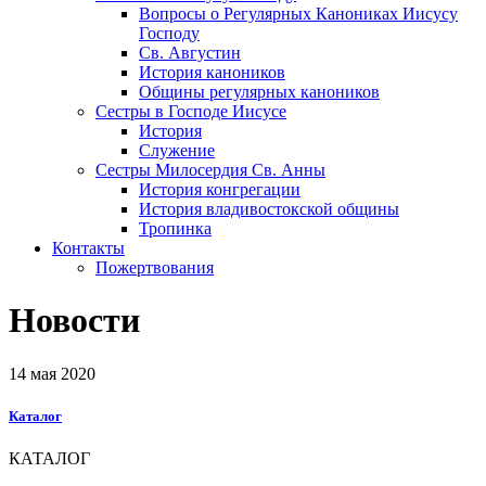
Вопросы о Регулярных Канониках Иисусу
Господу
Св. Августин
История каноников
Общины регулярных каноников
Сестры в Господе Иисусе
История
Служение
Сестры Милосердия Св. Анны
История конгрегации
История владивостокской общины
Тропинка
Контакты
Пожертвования
Новости
14 мая 2020
Каталог
КАТАЛОГ