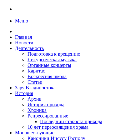
Меню
Главная
Новости
Деятельность
Подготовка к крещению
Литургическая музыка
Органные концерты
Каритас
Воскресная школа
Статьи
Заря Владивостока
История
Архив
История прихода
Хроника
Репрессированные
Последний староста прихода
10 лет переосвящения храма
Монашествующие
Каноники Иисусу Господу