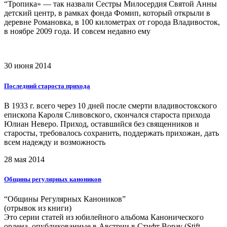
“Тропика» — так назвали Сестры Милосердия Святой Анны
детский центр, в рамках фонда Фомип, который открыли в
деревне Романовка, в 100 километрах от города Владивосток,
в ноябре 2009 года. И совсем недавно ему
30 июня 2014
Последний староста прихода
В 1933 г. всего через 10 дней после смерти владивостокского
епископа Кароля Сливовского, скончался староста прихода
Юлиан Неверо. Приход, оставшийся без священников и
старосты, требовалось сохранить, поддержать прихожан, дать
всем надежду и возможность
28 мая 2014
Общины регулярных каноников
“Общины Регулярных Каноников”
(отрывок из книги)
Это серии статей из юбилейного альбома Канонического
ордена, опубликованные в Австрии в Стифт Ворау (Stift