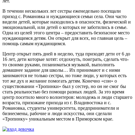
лет.
В течении нескольких лет сестры еженедельно посещали
приход с. Романовка и нуждающиеся семьи села. Они часто
видели детей, которые находились в опасности, физической и
эмоциональной, или детей о которых не заботились в семье.
Одна из целей этого центра – предоставить безопасное место
нуждающимся детям. Он открыт для всех, но главная цель –
помощь самым нуждающимся.
Центр открыт пять дней в неделю, туда приходят дети от 6 до
16 лет, дети которые хотят: отдохнуть, поиграть, сделать что-
то своими руками, позаниматься музыкой, выполнить
домашнее задание для школы… Их принимают и с ними
занимаются не только сестры, но тоже люди, у которых есть
тот же дух и желание помогать детям. Конечно «сон» о
существовании «Тропинки» был у сестер, но он не смог бы
стать реальностью без помощи разных людей. За это время
центр посетило много волонтеров: молодежь и люди старшего
возраста, прихожане прихода из г. Владивостока и с.
Романовка, студенты университета, предприниматели и
бизнесмены, рабочие и люди искусства, они сделали
«Тропинку» уникальным местом в Приморском крае.