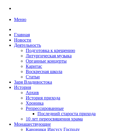
Меню
Главная
Новости
Деятельность
Подготовка к крещению
Литургическая музыка
Органные концерты
Каритас
Воскресная школа
Статьи
Заря Владивостока
История
Архив
История прихода
Хроника
Репрессированные
Последний староста прихода
10 лет переосвящения храма
Монашествующие
Каноники Иисусу Господу