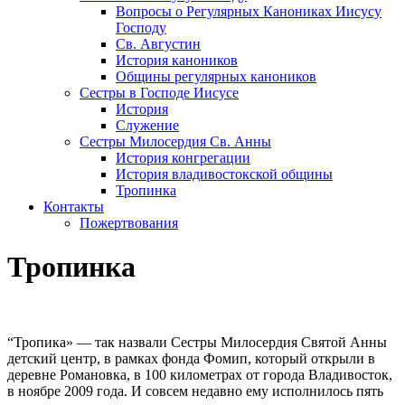
Вопросы о Регулярных Канониках Иисусу
Господу
Св. Августин
История каноников
Общины регулярных каноников
Сестры в Господе Иисусе
История
Служение
Сестры Милосердия Св. Анны
История конгрегации
История владивостокской общины
Тропинка
Контакты
Пожертвования
Тропинка
“Тропика» — так назвали Сестры Милосердия Святой Анны
детский центр, в рамках фонда Фомип, который открыли в
деревне Романовка, в 100 километрах от города Владивосток,
в ноябре 2009 года. И совсем недавно ему исполнилось пять