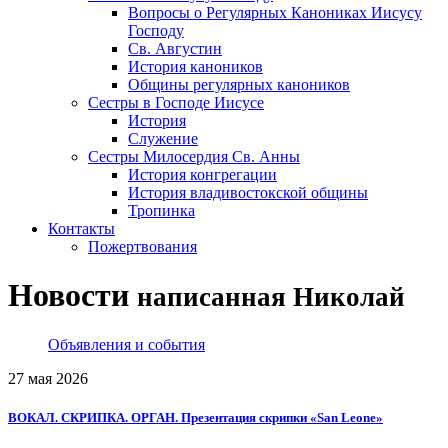
Вопросы о Регулярных Канониках Иисусу
Господу
Св. Августин
История каноников
Общины регулярных каноников
Сестры в Господе Иисусе
История
Служение
Сестры Милосердия Св. Анны
История конгрегации
История владивостокской общины
Тропинка
Контакты
Пожертвования
Новости
написанная Николай
Объявления и события
27 мая 2026
ВОКАЛ. СКРИПКА. ОРГАН. Презентация скрипки «San Leone»