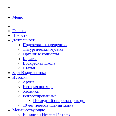
Меню
Главная
Новости
Деятельность
Подготовка к крещению
Литургическая музыка
Органные концерты
Каритас
Воскресная школа
Статьи
Заря Владивостока
История
Архив
История прихода
Хроника
Репрессированные
Последний староста прихода
10 лет переосвящения храма
Монашествующие
Каноники Иисусу Господу